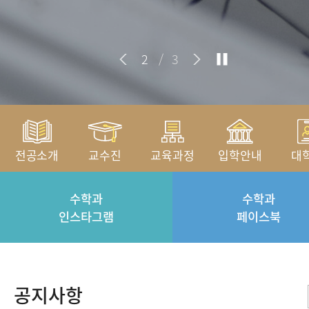
2
/
3
전공소개
교수진
교육과정
입학안내
대
수학과
수학과
인스타그램
페이스북