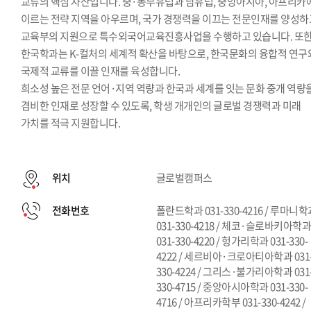
교류의 핵심 자산입니다. 중·동부유럽과 남유럽, 중앙아시아, 아프리카
이르는 전략 지역을 아우르며, 국가 경쟁력을 이끄는 전문인재를 양성하
교육부의 지원으로 특수외국어교육진흥사업을 수행하고 있습니다. 또
한국학과는 K-컬처의 세계적 확산을 바탕으로, 한국문화의 융합적 연구
국제적 교류를 이끌 인재를 육성합니다.
희소성 높은 전문 언어·지역 역량과 한국과 세계를 잇는 문화 중개 역량
겸비한 인재로 성장할 수 있도록, 학생 개개인의 글로벌 경쟁력과 미래
가치를 적극 지원합니다.
위치
글로벌캠퍼스
전화번호
폴란드학과 031-330-4216 / 루마니
031-330-4218 / 체코·슬로바키아학
031-330-4220 / 헝가리학과 031-330-
4222 / 세르비아·크로아티아학과 031
330-4224 / 그리스·불가리아학과 031
330-4715 / 중앙아시아학과 031-330-
4716 / 아프리카학부 031-330-4242 /