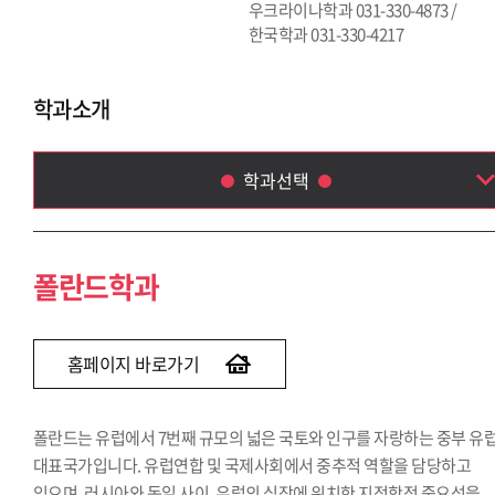
우크라이나학과 031-330-4873 /
한국학과 031-330-4217
학과소개
학과선택
폴란드학과
루마니아학과
폴란드학과
체코·슬로바키아학과
헝가리학과
세르비아·크로아티아학과
홈페이지 바로가기
그리스·불가리아학과
중앙아시아학과
폴란드는 유럽에서 7번째 규모의 넓은 국토와 인구를 자랑하는 중부 유
아프리카학부
대표국가입니다. 유럽연합 및 국제사회에서 중추적 역할을 담당하고
우크라이나학과
있으며, 러시아와 독일 사이, 유럽의 심장에 위치한 지정학적 중요성을