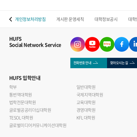
 맵
개인정보처리방침
게시판 운영세칙
대학정보공시
대학
HUFS
Social Network Service
전화번호 안내
찾아오시는 길
HUFS
입학안내
학부
일반대학원
통번역대학원
국제지역대학원
법학전문대학원
교육대학원
글로벌공공리더십대학원
경영대학원
TESOL 대학원
KFL 대학원
글로벌미디어커뮤니케이션대학원