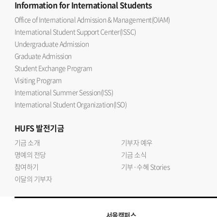
Information
for International Students
Office of International Admission & Management(OIAM)
International Student Support Center(ISSC)
Undergraduate Admission
Graduate Admission
Student Exchange Program
Visiting Program
International Summer Session(ISS)
International Student Organization(ISO)
HUFS
발전기금
기금 소개
기부자 예우
명예의 전당
기금 소식
참여하기
기부·수혜 Stories
이달의 기부자
서울캠퍼스