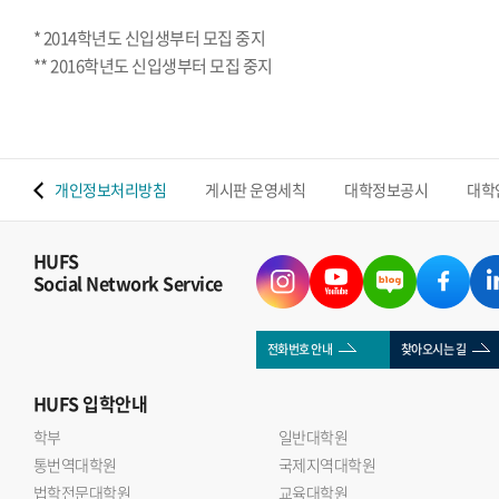
* 2014학년도 신입생부터 모집 중지
** 2016학년도 신입생부터 모집 중지
 맵
개인정보처리방침
게시판 운영세칙
대학정보공시
대학
HUFS
Social Network Service
전화번호 안내
찾아오시는 길
HUFS
입학안내
학부
일반대학원
통번역대학원
국제지역대학원
법학전문대학원
교육대학원