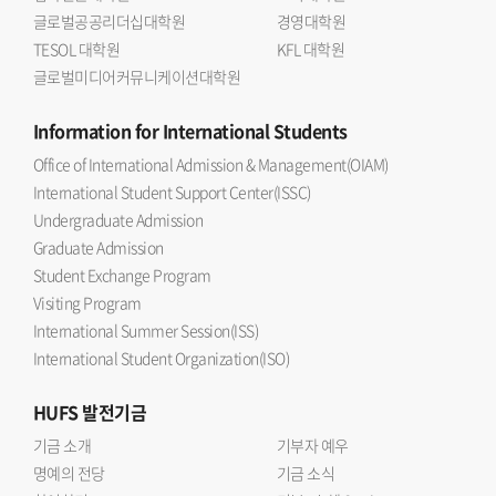
글로벌공공리더십대학원
경영대학원
TESOL 대학원
KFL 대학원
글로벌미디어커뮤니케이션대학원
Information
for International Students
Office of International Admission & Management(OIAM)
International Student Support Center(ISSC)
Undergraduate Admission
Graduate Admission
Student Exchange Program
Visiting Program
International Summer Session(ISS)
International Student Organization(ISO)
HUFS
발전기금
기금 소개
기부자 예우
명예의 전당
기금 소식