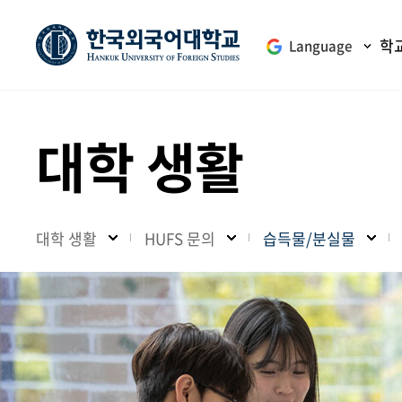
학
Language
대학 생활
대학 생활
HUFS 문의
습득물/분실물