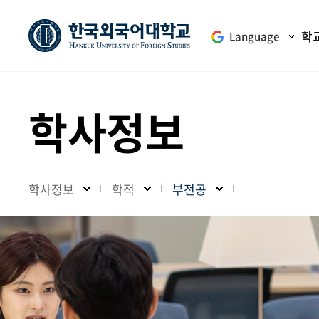
학
Language
학사정보
학사정보
학적
부전공