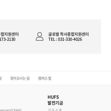
종합지원센터
글로벌 학사종합지원센터
2173-2130
TEL : 031-330-4026
청
찾아오시는 길
캠퍼스 맵
HUFS
발전기금
nagement(OIAM)
기금 소개