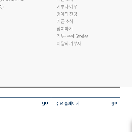
C)
기부자 예우
명예의 전당
기금 소식
참여하기
기부·수혜 Stories
이달의 기부자
go
go
주요 홈페이지