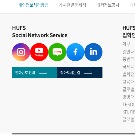
개인정보처리방침
게시판 운영세칙
대학정보공시
대
HUFS
HUF
Social Network Service
입학
학부
일반대
통번역
국제지
전화번호 안내
찾아오시는 길
법학전
교육대
글로벌
경영대
TESO
KFL 
글로벌