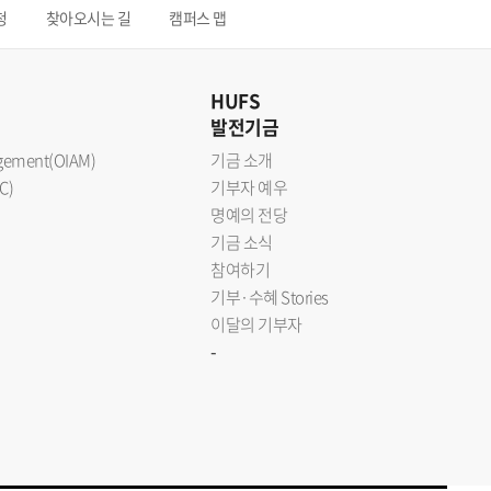
청
찾아오시는 길
캠퍼스 맵
HUFS
발전기금
nagement(OIAM)
기금 소개
C)
기부자 예우
명예의 전당
기금 소식
참여하기
기부·수혜 Stories
이달의 기부자
-