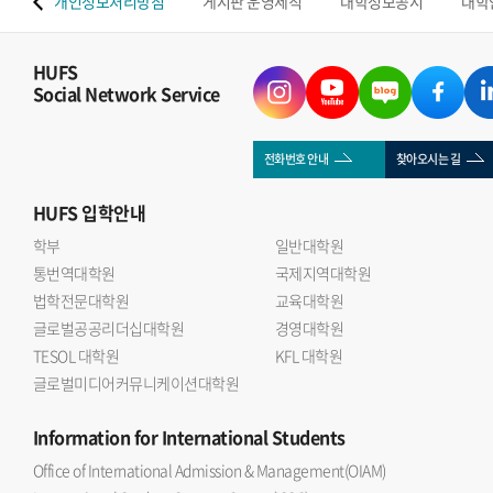
 맵
개인정보처리방침
게시판 운영세칙
대학정보공시
대학
HUFS
Social Network Service
전화번호 안내
찾아오시는 길
HUFS
입학안내
학부
일반대학원
통번역대학원
국제지역대학원
법학전문대학원
교육대학원
글로벌공공리더십대학원
경영대학원
TESOL 대학원
KFL 대학원
글로벌미디어커뮤니케이션대학원
Information
for International Students
Office of International Admission & Management(OIAM)