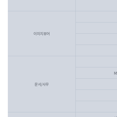
이미지뷰어
M
문서/사무