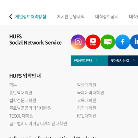
 맵
개인정보처리방침
게시판 운영세칙
대학정보공시
대학
HUFS
Social Network Service
전화번호 안내
찾아오시는 길
HUFS
입학안내
학부
일반대학원
통번역대학원
국제지역대학원
법학전문대학원
교육대학원
글로벌공공리더십대학원
경영대학원
TESOL 대학원
KFL 대학원
글로벌미디어커뮤니케이션대학원