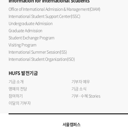
Information
for International Students
Office of International Admission & Management(OIAM)
International Student Support Center(ISSC)
Undergraduate Admission
Graduate Admission
Student Exchange Program
Visiting Program
International Summer Session(ISS)
International Student Organization(ISO)
HUFS
발전기금
기금 소개
기부자 예우
명예의 전당
기금 소식
참여하기
기부·수혜 Stories
이달의 기부자
서울캠퍼스