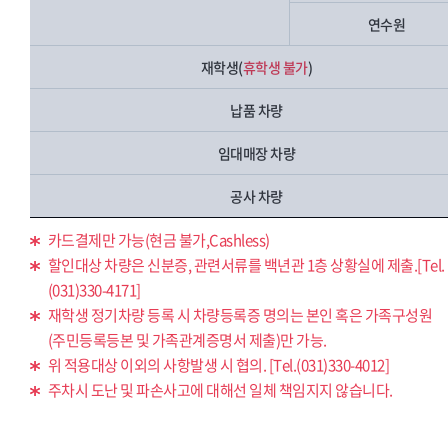
연수원
재학생(
휴학생 불가
)
납품 차량
임대매장 차량
공사 차량
카드결제만 가능(현금 불가,Cashless)
할인대상 차량은 신분증, 관련서류를 백년관 1층 상황실에 제출.[Tel.
(031)330-4171]
재학생 정기차량 등록 시 차량등록증 명의는 본인 혹은 가족구성원
(주민등록등본 및 가족관계증명서 제출)만 가능.
위 적용대상 이외의 사항발생 시 협의. [Tel.(031)330-4012]
주차시 도난 및 파손사고에 대해선 일체 책임지지 않습니다.