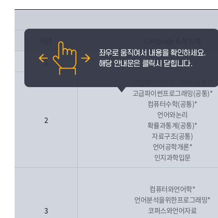
학년
Language & AI 트랙
1
고급파이썬프로그래밍(공통)*
고급파이썬프로그래밍(공통)*
컴퓨터수학(공통)*
언어와논리
2
확률과통계(공통)*
자료구조(공통)
언어공학개론*
인지과학입문
컴퓨터와언어학*
언어분석을위한프로그래밍*
3
코퍼스와언어자료