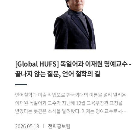
연구팀은 실제 임상 및 의료 현장에서 활용 가능한 의료기기
개발과 상용화를 추진할 계획이다.우 교수는 의료용 RF
하드웨어 분야에서 높은 전문성과 독창성을 갖춘 연구자로,
의료영상의 해상도와 정밀도를 향상시키는 핵심 기술 개발에
기여하고 있다. 특히 융합 연구 역량을 기반으로 MRI 하드웨어
원천기술 연구를 수행하고 있으며, 이는 국내에서는 비교적
연구 사례가 드문 분야로 학문적 희소성과 미래 성장 가능성이
[Global HUFS] 독일어과 이재원 명예교수 -
높은 영역으로 평가받고 있다.이번 연구에는
끝나지 않는 질문, 언어 철학의 길
대구경북첨단의료산업진흥재단 최욱수 박사와 이대목동병원
이효정 교수가 함께하여 공동으로 연구를 수행할 예정이다.
언어철학과 미술 작업으로 한국외대의 이름을 널리 알려온
이재원 독일어과 교수가 지난해 12월 교육부장관 표창을
받았다는 뜻깊은 소식을 알려왔다. 이제는 명예교수로서
후학을 양성하며 연구와 예술 활동에 발자취를 남기고 싶다는
2026.05.18
전략홍보팀
이재원 교수로부터 희망찬 포부를 들어보았다.- 교육부 주관