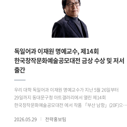
고마운 인연이었고, 제가 교육자로 지금에 이르기까지 많이
도와주셨습니다. 그래서 지금도 학생들에게 동기부여가 되길
바라며 제 이야기를 많이 들려줍니다. - 교수님은 최근 수년간
최우수 수준의 강의 평가를 꾸준히 기록해오셨습니다. 학생들
교육에 있어 중요하게 생각하는 부분은 무엇입니까?최근
수년간 최우수 수준의 강의 평가를 기록해왔습니다만,
독일어과 이재원 명예교수, 제14회
처음부터 강의 평가가 최우수는 아니었습니다. 제 강의 평가는
2020년 전과 후로 나뉜다고 봅니다. 우리 태국어학과에서는
한국창작문화예술공모대전 금상 수상 및 저서
교수가 언어학은 물론 지역학 강의도 함께 합니다. 제가
출간
태국에서 보낸 10년을 토대로 수업을 진행했는데, 지적
호기심이 강한 학생들에게 다소 부족하지 않을까 늘
자문했습니다. 그래서 첫 연구년을 맞았을 때 싱가포르
우리 대학 독일어과 이재원 명예교수가 지난 5월 26일부터
국립대학교에서 동남아시아 지역학 석사 학위를 취득했습니다.
29일까지 동대문구청 아트갤러리에서 열린 제14회
그때 새로운 시야가 열렸습니다. 그동안은 교수 입장의 저만
한국창작문화예술공모대전 에서 작품 「부산 남항」(20F)으
있었다면, 다시 학생의 입장으로 돌아가 교수님들을 바라보며
금상을 수상했다.이재원 교수에게 부산 남항은 단순한 풍경이
2026.05.29
전략홍보팀
저의 부족한 점을 깨닫고 어떤 수업을 할지 지침을 세우게 된
아니라 시간과 감정이 머무는 공간이다. 그는 이번 작품에서
겁니다. 이후 어떤 과목을 맡든 철저히 수업 준비를 하고,