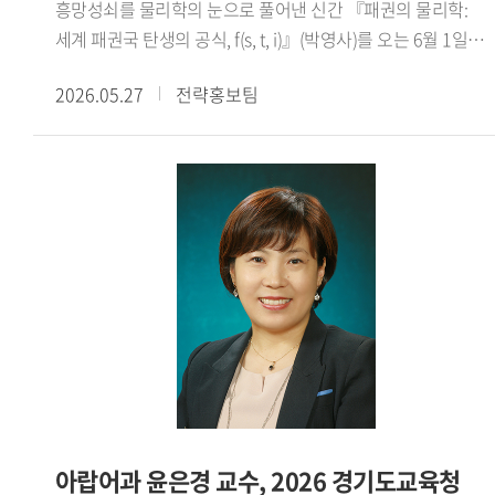
흥망성쇠를 물리학의 눈으로 풀어낸 신간 『패권의 물리학:
영상이 30만 뷰를 넘어 상을 받았습니다. 국가행사에서 대통령
이기는 38가지 방법』을 중심으로 현대 사회의 설득과 논쟁
세계 패권국 탄생의 공식, f(s, t, i)』(박영사)를 오는 6월 1일
통역을 맡기도 했습니다. 국가와 지역사회에 도움이 되는
구조를 해설하며, 논리와 수사학, 인간 심리에 대한 통찰을
출간한다.장 교수는 역사상 최대 영토를 개척한 중세 몽골
연구와 대외활동은 사양하지 않고 적극 참여하는 편입니다. -
담아냈다.
2026.05.27
전략홍보팀
제국의 팽창 메커니즘을 근대 대영 제국과 현대 미국의 사례로
앞으로의 활동 계획을 들려주세요.올해 우리 태국어학과가
확장하여 고찰한 끝에, 패권이 물리학적인 에너지의 흐름과
창설 60주년을 맞이했습니다. 2학기에 학과 행사를 준비
법칙 에 따라 움직인다는 독창적인 통찰에 도달했다.
중인데 동문들에게는 학교를 사랑하는 마음을 다시 떠올리게
본서에서는 세계 3대 패권국(중세 몽골 제국, 근대 대영 제국,
해주고, 재학생들에게는 선배들과 교류하며 앞날을 개척하는
현대 미국)의 탄생을 관통하는 패권 에너지 결정 공식(HE=si/t)
용기를 심어주려 합니다. 그리고 정년까지 남은 기간에
을 정립하여 역사 속 패권의 성쇠를 완전히 새로운 프레임으로
언어학과 이주민 연구를 병행해 좋은 학자로 남고 싶습니다.
명쾌하게 풀어낸다.인문 사회과학과 자연과학의 경계를 허문
그래서 우리 학생들에게 선배이자 교육자로서 꼭 필요한
이번 신간은 인류의 과거와 현재를 관통하는 물리적 법칙을
사람이 되고자 합니다.※ 해당 인터뷰는 아래 Global HUFS
제시하며, 현재의 미국 패권을 새롭게 조명하고 나아가 다가올
여름호 E-book을 통해서도 확인하실 수 있습니다(p.14-
미래 세계 질서의 향방을 예측하는 과학적인 나침반이 될
15)https://e-book.hufs.ac.kr/20260623_135256/
것으로 기대된다.
아랍어과 윤은경 교수, 2026 경기도교육청