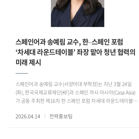
중동 정세로 인해 비대면 생중계 방식으로 전환됐다. 전쟁과
대한민국미술대전에서 입상하면서 공모전에 출품하기
폭력으로 혼란스러운 상황 속에서도 소설이 인간적 가치와
시작했습니다. 지금까지 40여 회 정도 입상했네요. 그중
아름다움을 환기하고 미래를 모색하는 문화적 지적 논의의
대한민국미술대전에서 처음 입상했던 대명포구 는 제 인생의
장으로 기능한다는 점에서 이번 시상식은 더욱 큰 의미를 지닌
작품이라 생각됩니다. 학교에 기증해서 지금 백년관 로비에
것으로 평가된다.백 교수는 올해 심사위원 가운데 유일한
걸려 있습니다. - 앞으로의 활동계획을 들려주십시오.저는 올해
스페인어과 송예림 교수, 한–스페인 포럼
비아랍권 인사로 참여했으며, 한국 연구자가 IPAF
2월 28일부로 그간의 교수직을 마무리했습니다. 명예교수로서
‘차세대 라운드테이블’ 좌장 맡아 청년 협력의
심사위원으로 선정된 것은 이번이 처음이다. 이를 통해
얼마간은 강의를 계속하고, 연구와 작업시간도 많이 가질
아랍문학에 대한 해석의 다양성이 확대되고, 아랍권 내 한국
미래 제시
예정입니다. 저는 연구하다가 지치면 붓을 들고 작업을 합니다.
연구자의 인지도 제고는 물론 국내 아랍어 연구자의 국제 무대
그래서 연구도 작업도 언제나 새롭습니다. 지금은 저와 같이
참여 기회 확대에도 기여할 것으로 기대된다.아울러 이번
은퇴한 한성대학교 역사문화학부 박준철 교수와 마르틴 루터의
스페인어과 송예림 교수(서양어대 부학장)는 지난 3월 24일
위촉은 우리 대학 통번역대학원이 아랍어 및 통번역 분야에서
일생을 담은 마르틴 브레히트의 대작을 번역 중입니다.
(화), 한국국제교류재단(KF)과 스페인 까사 아시아(Casa Asia)
국제적 경쟁력을 갖춘 교육 연구 기관임을 보여주는 사례로,
언어철학사 는 조만간 고대 부분을 마무리 지어 저서로 펴낼
가 공동 주최한 제16차 한 스페인 포럼 차세대 라운드테이블
향후 수상작의 한국어 번역과 국내 출판 가능성 확대에도
생각입니다. 돌아오는 4월경부터는 경인미술대전,
세션에서 좌장을 맡아 행사를 이끌었다.한 스페인 포럼은 양국
긍정적으로 작용할 전망이다.
남농미술대전, 대한민국현대미술대전 등에 출품하기 위해
2026.04.14
전략홍보팀
정부, 학계, 경제계 인사들이 참여해 학술 연구 교류와 미래
작업에 몰입할 작정입니다. 인생의 즐거움은 은퇴 이후라는
전략 산업 분야 협력 방안을 논의하는 대표적인 양국 간 협력
말이 있습니다. 저도 그 말처럼 한국외대와 함께한 긴 세월을
플랫폼이다. 특히 올해는 차세대 라운드테이블 세션이 새롭게
발판삼아 뜻깊은 은퇴 생활을 채워 나가려 합니다.※ 해당