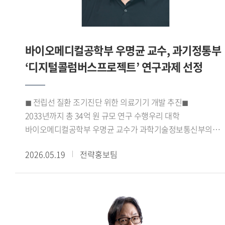
네트워크를 확대하고 상호 문화 이해를 바탕으로 교육 섹터 간
특색 있는 국제교류협력 운영이 이루어져야 한다 고 의견을
밝혀 관심을 모았다.
바이오메디컬공학부 우명균 교수, 과기정통부
‘디지털콜럼버스프로젝트’ 연구과제 선정
◼ 전립선 질환 조기진단 위한 의료기기 개발 추진◼
2033년까지 총 34억 원 규모 연구 수행우리 대학
바이오메디컬공학부 우명균 교수가 과학기술정보통신부의
2026년도 정보통신 방송기술개발사업
2026.05.19
전략홍보팀
디지털콜럼버스프로젝트 과제 연구책임자로 선정되었다.
우명균 교수가 연구책임자로 수행하는 이번 과제는 2026년
4월부터 2033년 12월까지 8년간 진행되며, 총 사업비는 약
34억 원 규모이다.선정된 연구과제는 전립선 질환의
조기진단을 목표로 하는 의료기기 개발 연구로, 남성의
건강수명 연장과 삶의 질 향상에 기여하는 것을 목표로 한다.