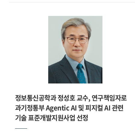
학술연구지원사업 우수성과 50선 에 선정돼 최교진
교육부장관 표창을 수상하셨습니다. 소감을 들려주십시오.지난
10여 년간 약 50편의 텍스트언어학과 수사학, 번역학 및 화용
관련 저 역서와 논문을 집필했습니다. 대표적인 저서로는
텍스트언어학사. 연대기학에서 메타히스토리오그라피로 , 조신
박사(서강대)와 공동저술한 텍스트중심 번역학 등이 있습니다.
2024년 6월에는 한국연구재단 중견연구자에 선정돼 10년간
연구지원을 받게 됐고, 연구 테마는 언어철학사입니다. 이를
발판으로 매해 5편 정도의 언어철학 분야의 연구발표를 해왔고
2025년 12월에 그간 발표한 언어철학사 관련 연구논문들의
성과를 인정받아 2025년 교육부 학술연구지원사업 우수성과
50선 에 선정됐습니다. 수상 소식을 듣고 연구를 향한 제 노력
정보통신공학과 정성호 교수, 연구책임자로
인정받았다는 사실에 매우 기뻤습니다. 또 그동안 꾸준히
과기정통부 Agentic AI 및 피지컬 AI 관련
진행해 온 언어철학 연구가 의미 있게 평가받았다는 점에서 큰
격려가 되었습니다. - 교육부장관 표창을 수상한 연구내용을
기술 표준개발지원사업 선정
소개해 주십시오.이 연구는 서양 언어철학이 어디에서
시작되었는지 고대 철학자 헤라클레이토스의 언어관에서