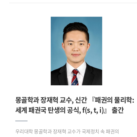
야수파의 강렬한 색채와 후기 인상주의 특유의 빛의 흔들림을
연구를 활발히 진행해 성과를 강의에 접목했습니다. 또
함께 담아내고자 했다. 특히 여름밤 특유의 눅진한 공기와
학생들에게 적극적으로 피드백을 줘 학생 개개인이 어떻게
바다의 깊이를 색채로 표현하는 데 집중했다고 밝혔다.정박한
발전해 나가야 할지 고민을 나눴습니다. 그리고 같은 학문을
대형 어선들은 곧 떠날 준비를 마친 존재들로서 정지와
닦은 선배로서 교과서 밖 세상에 대해 많이 알려주려
움직임의 경계를 상징하며, 항구의 고요함 속에 감춰진
노력했습니다. 그러한 노력의 결과가 최우수 강의 평가로
긴장감과 분주함을 드러낸다. 또한 화면 속 바다는 단순한
돌아온 게 아닐까 싶습니다. - 기억에 남는 연구성과와
배경을 넘어 희망과 미지의 세계를 암시하는 공간으로
대외활동이 있다면 들려주십시오.싱가포르 국립대학교에서
제시된다. 작가는 빛과 어둠이 교차하는 순간의 서정성을
공부할 때 이주민 연구를 많이 진행했습니다. 언어학과 이주민
포착하는 데 이번 작업의 핵심이 있었다고 설명했다. 절제된
연구는 차이가 큽니다. 우리나라에 동남아시아에서 넘어온
붓질과 그에 대비되는 부드러운 색의 흐름을 통해 감정의 결을
이주민이 점차 늘고 있어 우리 국민과 이주민이 상생하는
표현하고자 했으며, 그렇게 부산 남항의 밤은 떠남과 머묾이
방법을 풀어나가야 합니다. 그래서 이주민 관련 연구와
공존하는 풍경으로 완성되었다.한편 이재원 교수는 저서
몽골학과 장재혁 교수, 신간 『패권의 물리학:
사회서비스 개발 활동을 적극적으로 진행하고 있습니다.
『권력은 언어를 타고 흐른다』를 통해 언어와 권력, 프레임,
최근에는 보건복지부 사업으로 태국어 의료통역사 양성과정을
세계 패권국 탄생의 공식, f(s, t, i)』 출간
정치 담론의 관계를 인문학적으로 탐구하며, 언어가 단순한
개설했고, BBB코리아의 태국어 전화통역사 심사 양성과정,
의사소통 수단을 넘어 사회와 현실을 구성하는 힘이라는 점을
난민통역사 심사위원으로 활동했습니다. 전 세계 누구나
심층적으로 분석했다.아울러 서강대학교 조신 박사와의 공저
우리대학 몽골학과 장재혁 교수가 국제정치 속 패권의
강의를 볼 수 있는 KOCW 사이트에서는 제가 올린 태국어 교육
『쇼펜하우어의 논쟁 전략』에서는 쇼펜하우어의 『논쟁에서