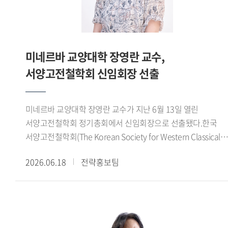
개발 적용하고 연구한 교수법을 학생들에게 적용하는 등
실질적인 성과를 냈기 때문이 아닐까 합니다. 또 홍보실장,
태국학과 학과장, 특수외국어교육진흥원 부원장 등 주요
보직을 거치며 대학 발전에 이바지해온 점을 좋게
미네르바 교양대학 장영란 교수,
봐주셨으리라 예상합니다. - 교수님은 우리 한국외대
서양고전철학회 신임회장 선출
동문이기도 합니다. 한국외대는 교수님에게 어떤 의미입니까?
저는 태국어과 98학번 동문입니다. 학창시절 외국어 공부에
흥미가 있었는데, 집안 형편이 어려워 진로 고민이 많았습니다.
미네르바 교양대학 장영란 교수가 지난 6월 13일 열린
다행히 한국외대에 장학생으로 입학했고 좋은 교수님들을 만나
서양고전철학회 정기총회에서 신임회장으로 선출됐다.한국
학업에 집중할 수 있었습니다. 그러다 대학 4학년 때 우리
서양고전철학회(The Korean Society for Western Classical
대학에 교환교수로 오신 태국인 교수님이 유학을
Philosophy)는 고대 그리스 철학, 헬레니즘 철학 및 고대 후기
제안해주셨습니다. 집안 형편을 생각하면 유학은 너무
2026.06.18
전략홍보팀
철학 등 서양고전철학 전반에 대해 연구하고 국내
먼일이었습니다. 그런 사정을 털어놓았더니 교수님이 저와
고대철학연구자들의 학술 교류 및 후속세대 양성을 위해
저희 어머니와 만나 밤새 이야기를 나누며 설득해주셨어요.
노력하는 학술단체이다.
그렇게 교수님 덕분에 태국 유학을 떠나 석사와 박사과정을
마쳤습니다. 유학 기간 내내 교수님이 저를 딸처럼 잘
챙겨주셨고요. 돌이켜보면 한국외대에서 만난 모든 분이