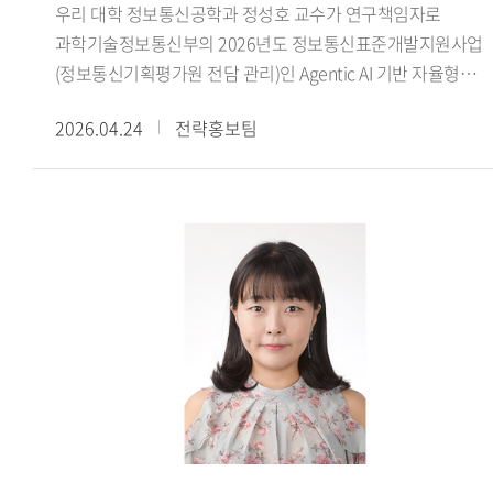
우리 대학 정보통신공학과 정성호 교수가 연구책임자로
찾으려는 시도입니다. 헤라클레이토스는 세계가 끊임없이
과학기술정보통신부의 2026년도 정보통신표준개발지원사업
변화한다고 보았고, 그 변화 속에 질서를 부여하는 원리를
(정보통신기획평가원 전담 관리)인 Agentic AI 기반 자율형
로고스(logos) 라고 불렀습니다. 저는 헤라클레이토스의
네트워크 과제와 피지컬 AI 표준전문연구실 과제에 선정되었다
로고스 개념을 출발점으로 삼아 서양 언어철학 전체의 흐름을
2026.04.24
전략홍보팀
주관연구개발기관(한국외대) 연구책임자(정성호)로 추진하게
하나의 사상적 계보로 다시 읽어보는 작업을 진행했습니다.
될 Agentic AI 기반 자율형 네트워크 과제는 올해 4월부터
쉽게 말해 서양 철학에서 언어와 세계의 관계를 어떻게 이해해
2030년 12월까지 5년간 수행되고, 핵심 공동연구개발기관
왔는가 라는 긴 역사를 하나의 뿌리에서 다시 정리한
(한국외대) 연구책임자(정성호)로 추진하게 될 피지컬 AI
연구입니다.- 이번 수상이 교수님의 언어철학 연구에 미친
표준전문연구실 과제는 올해 4월부터 2033년 12월까지 8년간
영향은 무엇입니까? - 이번 수상은 연구를 마무리했다기보다
한국전자통신연구원(주관) 등과 함께 수행하며, 두 과제의 총
앞으로 더 깊이 탐구해야 할 과제가 남아 있음을 일깨워 준
사업비는 약 69억 규모이다.Agentic AI 기반 자율형 네트워크
계기가 됐습니다. 앞으로는 고대 그리스 철학자들의 언어
과제에서는 다중 AI Agent 시스템이 디바이스 엣지 클라우드를
개념을 보다 체계적으로 정리하고, 이를 중세와 근대의 언어
포함하는 차세대 통신 네트워크 전 구간에서 자율적으로
사상과 연결하는 작업을 계속해 나갈 예정입니다. 특히 언어가
환경을 인지하고, 추론 계획 실행 학습 협업하는 Agentic AI
단순한 의사소통의 도구를 넘어 인간이 세계를 이해하고
기반 종단간 완전 자율형 네트워크 표준 기술을 개발한다.
해석하는 방식과 어떻게 연결되는지 장기적인 연구 주제로
피지컬 AI 표준전문연구실 과제에서는 국제표준화기구의
삼고자 합니다. 매년 몇 편의 논문과 학술대회 발표를 통해
정책위원회 대응 활동을 통해 피지컬 AI 분야 표준화 의제를
이러한 연구를 조금씩 축적해 나갈 생각입니다. 더불어 그동안