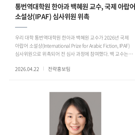
통번역대학원 한아과 백혜원 교수, 국제 아랍
선점하고, 주요 표준화 그룹 신설을 통한 오피니언 리더로
진행해 온 연구들을 종합하여 언어철학사 라는 보다 체계적인
소설상(IPAF) 심사위원 위촉
활동하며, 피지컬 AI 관련 핵심 기술 표준 개발을 통한
저술로 정리하는 것도 중요한 목표 가운데 하나입니다. -
국제표준화 주도권 확보 및 한국의 영향력 확대를 추진한다.
교수님은 평소 굵직한 미술대전에서 수상하는 등 미술 작업도
정성호 교수는 현재 우리 대학원 원장 및 과학기술정통부 ICT
활발히 해오셨습니다. 1980년 한국외국어대학교 그림촌
우리 대학 통번역대학원 한아과 백혜원 교수가 2026년 국제
국제 표준화 명장으로 활동하고 있으며, 인공지능과
동아리에서 그림을 시작했으니 거의 45년 정도 작업해온
아랍어 소설상(International Prize for Arabic Fiction, IPAF)
통신네트워크의 융합을 통한 지능형 네트워크 표준화 부문에서
셈입니다. 솔직히 학부 재학시절에는 공부보다는 그림에
심사위원으로 위촉되어 전 심사 과정에 참여했다. 백 교수는
차세대 전문가 양성을 위한 멘토링과 국제표준화 대응 전략
미쳐있다시피 했습니다. 방학이면 일주일 넘게 스케치 여행을
활발한 심사 활동을 통해 우리 대학의 국제적 위상을 높이는 데
수립 및 국가 ICT 표준화 정책 자문 등도 진행하고 있다.
다녔고, 10여 년간의 독일 유학 시절에도 꾸준히 그림을
2026.04.22
전략홍보팀
기여했다.국제 아랍어 소설상은 아랍 부커상 으로 불리는
그렸습니다. 귀국 후에는 그림촌 졸업생들을 모아서 프러시안
아랍권 최고 권위의 문학상으로, 지난 한 해 동안 아랍권에서
블루 라는 모임을 만들어 해마다 인사동에서 그룹전을 하고
출판된 173권의 아랍어 소설을 대상으로 1년에 걸친 세 차례의
있습니다. 지금도 시간이 있을 때마다 들판으로 스케치를
심사를 통해 수상작을 선정한다. 2026년 수상작은 알제리 작가
떠납니다. 들판을 거닐면서 작품구상을 하고, 연구논문 구상도
사이드 카띠비(Saeed Khatibi)의 『삶의 흐름을 거슬러
합니다. 임진강, 강화도, 교동도, 신도, 시도, 장봉도, 북한산
(Struggling Against the Current of Life)』로, 지난 4월 9일
근처, 한강 어귀, 인천의 북성포구, 만석부두, 화수부두 등을
비대면 방식으로 최종 발표 및 시상식이 진행됐다.이번 심사는
즐겨 찾으며 머릿속에 떠오르는 대로 작품을 구상합니다.
당초 아랍에미리트(UAE) 아부다비에서 개최될 예정이었으나,
자유가 제 작업의 원천이지요. 그러다 8년 전