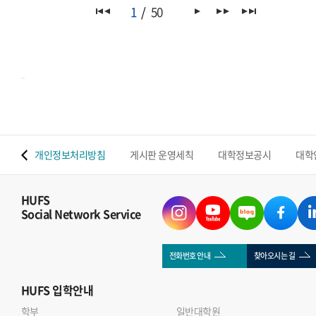
마련되어, 양국 청년들이 디지털 시대 한 스페인 청년 협력과
1
50
인터뷰는 아래 Global HUFS 봄호 E-book을 통해서도
진로의 미래 를 주제로 스페인어로 심도 있는 토론을 진행했다.
확인하실 수 있습니다(p.16-17)https://e-
서울 신라호텔에서 열린 이번 세션에는 국내 대학 스페인어
book.hufs.ac.kr/20260401_131128/
전공 학부 및 대학원생과 한국에서 수학 중인 스페인 국적
-
대학생 등 총 21명이 참여하였다. 참가자들은 ▲양국 청년이
공동으로 추진할 수 있는 협력 프로젝트 ▲물리적 이동 없이
이루어지는 상호 이해와 디지털 교류의 가능성과 한계 ▲AI와
노동시장 변화 속에서 요구되는 새로운 경력 모델을 중심으로
 맵
개인정보처리방침
게시판 운영세칙
대학정보공시
대학
활발한 논의를 펼쳤다. 특히, 우리 대학 학부 및 대학원생들이
다수 선발되어 적극적으로 참여하며 국제 무대에서 존재감을
보였다.참가자들은 유학 및 해외 경험을 바탕으로 AI 시대에
HUFS
Social Network Service
필요한 역량과 기술 변화의 기회와 한계를 균형 있게
공유하였다. 특히 디지털 교류의 장점과 함께 문화 이해의 한계,
직업 구조 변화에 대한 우려가 제기되었으며, 청년 교류 확대를
전화번호 안내
찾아오시는 길
위한 디지털 플랫폼 구축, 장학 지원 확대, 정책적 대응 필요성
HUFS
입학안내
등 구체적인 발전 과제도 도출되었다.좌장을 맡은 송예림
학부
교수는 이번 라운드테이블은 양국 정부 기관이 청년 협력의
일반대학원