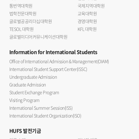
통번역대학원
국제지역대학원
중요성에 주목하고 있음을 보여주는 자리 라며 디지털 전환과
법학전문대학원
교육대학원
AI 시대라는 변화 속에서 한국과 스페인의 청년들이 서로
글로벌공공리더십대학원
경영대학원
소통하고 협력의 가능성을 모색했다는 점에서 큰 의의가 있다
TESOL 대학원
KFL 대학원
고 밝혔다. 이어 이번 만남이 향후 지속적인 교류와 공동
글로벌미디어커뮤니케이션대학원
프로젝트로 이어지는 출발점이 될 것 이라고 강조했다.한편,
이번 차세대 라운드테이블에는 우리 대학 스페인어과 최승연,
Information
for International Students
윤민희, 강윤도 학생과 일반대학원 스페인어문학과 김채현,
Office of International Admission & Management(OIAM)
통번역대학원 한서과 주송라, 최혜림 학생이 선발되어 토론에
International Student Support Center(ISSC)
참여했다.
Undergraduate Admission
Graduate Admission
Student Exchange Program
Visiting Program
International Summer Session(ISS)
International Student Organization(ISO)
HUFS
발전기금