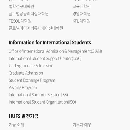
법학전문대학원
교육대학원
글로벌공공리더십대학원
경영대학원
TESOL 대학원
KFL 대학원
글로벌미디어커뮤니케이션대학원
Information
for International Students
Office of International Admission & Management(OIAM)
International Student Support Center(ISSC)
Undergraduate Admission
Graduate Admission
Student Exchange Program
Visiting Program
International Summer Session(ISS)
International Student Organization(ISO)
HUFS
발전기금
기금 소개
기부자 예우