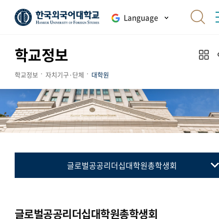
Language
학교정보
학교정보
자치기구·단체
대학원
글로벌공공리더십대학원총학생회
대학원총학생회
통번역대학원총학생회
글로벌공공리더십대학원총학생회
국제지역대학원총학생회